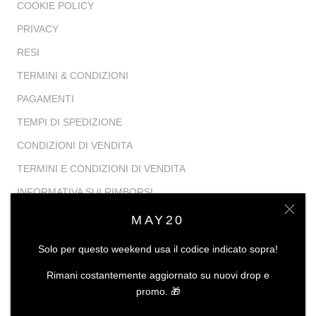
COOKIE POLICY
PRIVACY
RESI
TERMINI & CONDIZIONI
PAGAMENTI
TEMPI DI SPEDIZIONE
CONDIZIONI DI VENDITA
TERMINI E CONDIZIONI DI VENDITA
INFORMATIVA SUI RIMBORSI
MAY20
Solo per questo weekend usa il codice indicato sopra!
Rimani costantemente aggiornato su nuovi drop e
promo. 🎁
© ALDO CASTAGNA | P.IVA: 04004421212