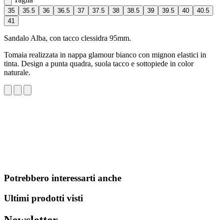
35
35.5
36
36.5
37
37.5
38
38.5
39
39.5
40
40.5
41
Sandalo Alba, con tacco clessidra 95mm.
Tomaia realizzata in nappa glamour bianco con mignon elastici in
tinta. Design a punta quadra, suola tacco e sottopiede in color
naturale.
Potrebbero interessarti anche
Ultimi prodotti visti
Newsletter