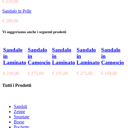
€ 259,00
Sandalo in Pelle
€ 200,00
Vi suggeriamo anche i seguenti prodotti
Sandalo
Sandalo
Sandalo
Sandalo
Sandalo
in
in
in
in
in
Laminato
Camoscio
Laminato
Laminato
Camoscio
€ 230,00
€ 275,00
€ 195,00
€ 275,00
€ 168,00
Tutti i Prodotti
Sandali
Zeppe
Spuntate
Borse
Pochette