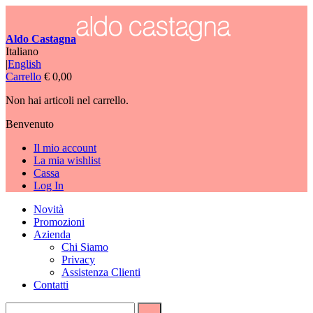
Aldo Castagna
Italiano
|
English
Carrello
€ 0,00
Non hai articoli nel carrello.
Benvenuto
Il mio account
La mia wishlist
Cassa
Log In
Novità
Promozioni
Azienda
Chi Siamo
Privacy
Assistenza Clienti
Contatti
Vai