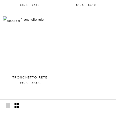
€155
€310
€155
€310
SCONTO
TRONCHETTO RETE
€155
€310