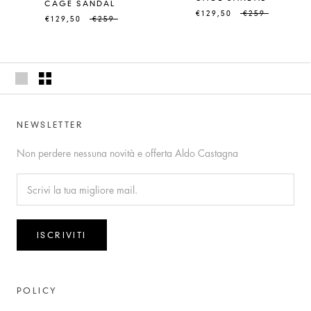
CAGE SANDAL
€129,50
€259
€129,50
€259
NEWSLETTER
Non perdere nessuna novità e offerta Aldo Castagna
ISCRIVITI
POLICY