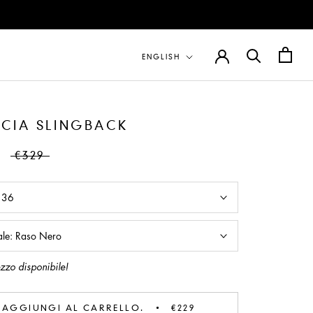
Lingua
ENGLISH
CIA SLINGBACK
€329
:
36
ale:
Raso Nero
zzo disponibile!
AGGIUNGI AL CARRELLO.
€229