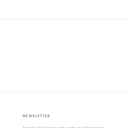
NEWSLETTER
Iscriviti per ricevere uno sconto in esclusiva per