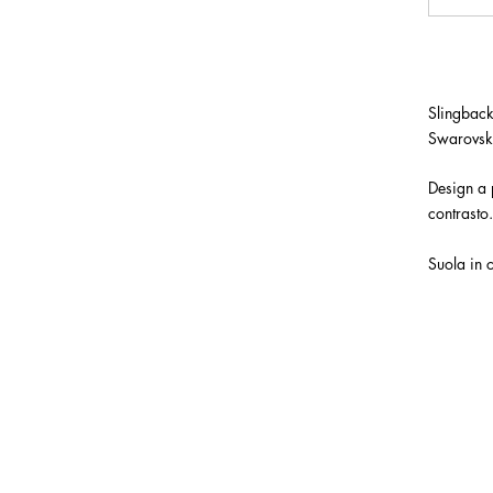
Slingback
Swarovsk
Design a p
contrasto.
Suola in 