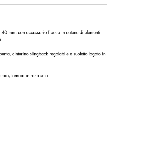
 40 mm, con accessorio fiocco in catene di elementi
i.
unta, cinturino slingback regolabile e suoletto logato in
cuoio, tomaia in raso seta