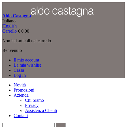
Aldo Castagna
Italiano
|
English
Carrello
€ 0,00
Non hai articoli nel carrello.
Benvenuto
Il mio account
La mia wishlist
Cassa
Log In
Novità
Promozioni
Azienda
Chi Siamo
Privacy
Assistenza Clienti
Contatti
Vai